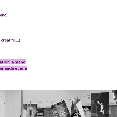
lanc)
 créatifs….)
iation la mano
demandé et une