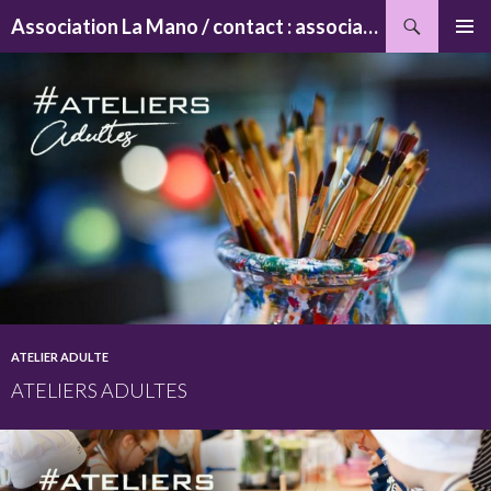
Recherche
Association La Mano / contact : associationlamano@yahoo.fr
ALLER
MENU
AU
PRINCI
CONTENU
ATELIER ADULTE
ATELIERS ADULTES