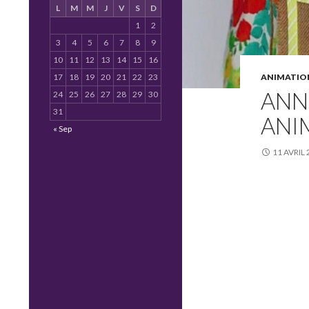
L
M
M
J
V
S
D
1
2
3
4
5
6
7
8
9
10
11
12
13
14
15
16
17
18
19
20
21
22
23
ANIMATIO
ANN
24
25
26
27
28
29
30
31
ANI
« Sep
11 AVRIL