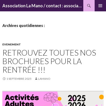
Recherche
Association La Mano / contact : associationlamano@yahoo.fr
ALLER
MENU
AU
PRINCI
CONTENU
Archives quotidiennes :
EVENEMENT
RETROUVEZ TOUTES NOS
BROCHURES POUR LA
RENTRÉE !!!
1 SEPTEMBRE 2025
LAMANO