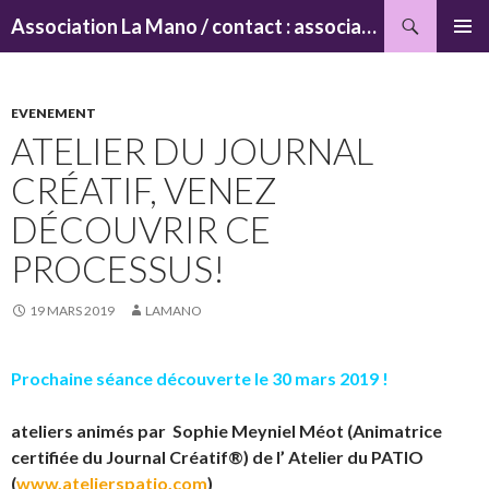
Recherche
Association La Mano / contact : associationlamano@yahoo.fr
ALLER
MENU
AU
PRINCI
CONTENU
EVENEMENT
ATELIER DU JOURNAL
CRÉATIF, VENEZ
DÉCOUVRIR CE
PROCESSUS!
19 MARS 2019
LAMANO
Prochaine séance découverte le 30 mars 2019 !
ateliers animés par Sophie Meyniel Méot (Animatrice
certifiée du Journal Créatif®) de l’ Atelier du PATIO
(
www.atelierspatio.com
)