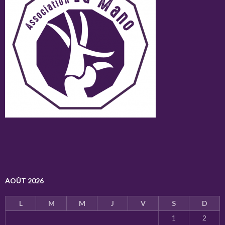
AOÛT 2026
L
M
M
J
V
S
D
1
2