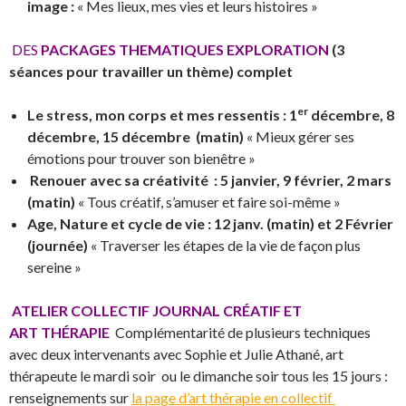
image :
« Mes lieux, mes vies et leurs histoires »
DES
PACKAGES THEMATIQUES EXPLORATION
(3
séances pour travailler un thème) complet
er
Le stress, mon corps et mes ressentis : 1
décembre, 8
décembre, 15 décembre (matin)
« Mieux gérer ses
émotions pour trouver son bienêtre »
Renouer avec sa créativité : 5 janvier, 9 février, 2 mars
(matin)
« Tous créatif, s’amuser et faire soi-même »
Age, Nature et cycle de vie : 12 janv. (matin) et 2 Février
(journée)
« Traverser les étapes de la vie de façon plus
sereine »
ATELIER COLLECTIF JOURNAL
CRÉATIF
ET
ART
THÉRAPIE
Complémentarité de plusieurs techniques
avec deux intervenants avec Sophie et Julie Athané, art
thérapeute le mardi soir ou le dimanche soir tous les 15 jours :
renseignements sur
la page d’art thérapie en collectif