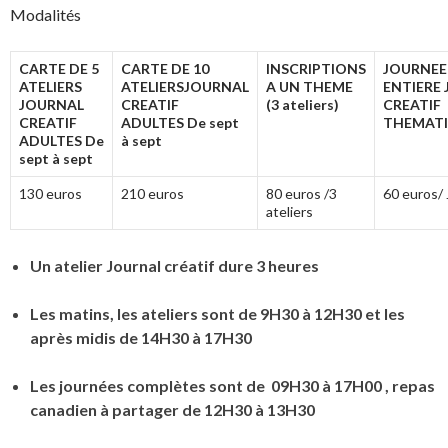
Modalités
CARTE DE 5
CARTE DE 10
INSCRIPTIONS
JOURNEE
ATELIERS
ATELIERS
JOURNAL
A UN THEME
ENTIERE
JOURNAL
CREATIF
(3 ateliers)
CREATIF
CREATIF
ADULTES
De sept
THEMAT
ADULTES
De
à sept
sept à sept
130 euros
210 euros
80 euros /3
60 euros/
ateliers
Un atelier Journal créatif dure 3 heures
Les matins, les ateliers sont de 9H30 à 12H30 et l
es
après midis de 14H30 à 17H30
Les journées complètes sont de 09H30 à 17H00 , repas
canadien à partager de 12H30 à 13H30