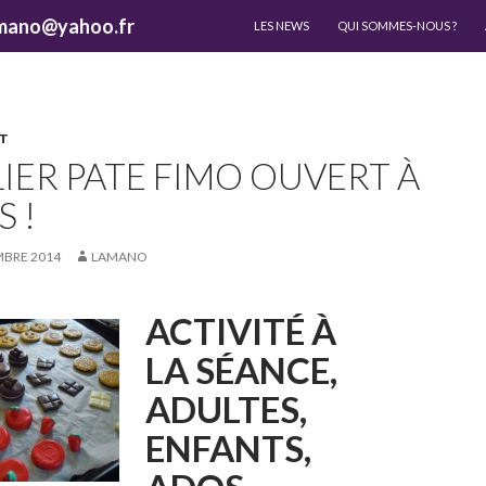
ALLER AU CONTENU
lamano@yahoo.fr
LES NEWS
QUI SOMMES-NOUS ?
T
LIER PATE FIMO OUVERT À
 !
MBRE 2014
LAMANO
ACTIVITÉ À
LA SÉANCE,
ADULTES,
ENFANTS,