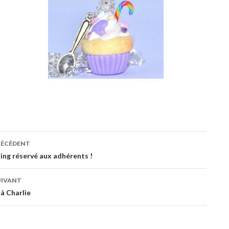
ation
RÉCÉDENT
ing réservé aux adhérents !
es
UIVANT
 Charlie