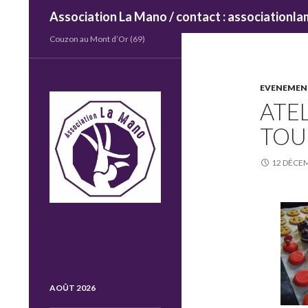
Recherche
Association La Mano / contact : association
Couzon au Mont d’Or (69)
EVENEMEN
ATE
TOUS
12 DÉCE
AOÛT 2026