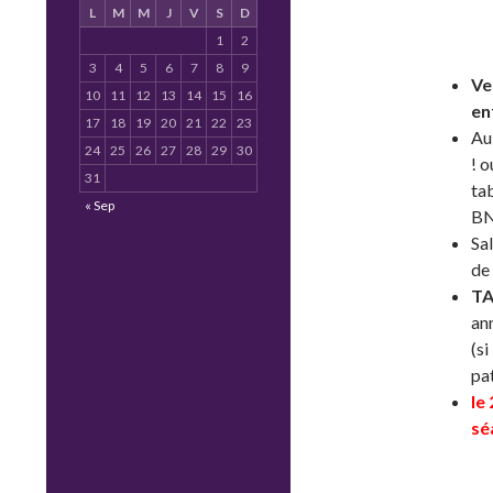
L
M
M
J
V
S
D
1
2
3
4
5
6
7
8
9
Ve
10
11
12
13
14
15
16
en
17
18
19
20
21
22
23
Au
24
25
26
27
28
29
30
! 
31
ta
« Sep
BN
Sal
de
TA
ann
(si
pa
le
sé