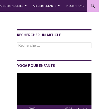
ATELIERS ADULTES
ATELIERS ENFANTS
INSCRIPTIONS
RECHERCHER UN ARTICLE
Rechercher :
YOGA POUR ENFANTS
Lecteur
vidéo
00:00
02:32