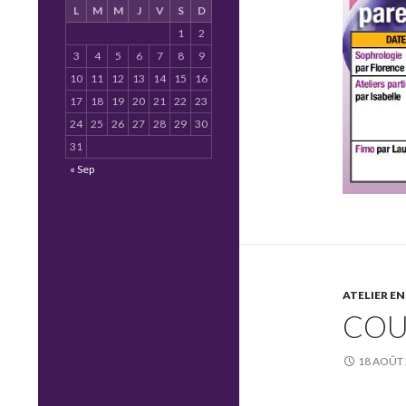
L
M
M
J
V
S
D
1
2
3
4
5
6
7
8
9
10
11
12
13
14
15
16
17
18
19
20
21
22
23
24
25
26
27
28
29
30
31
« Sep
ATELIER E
COU
18 AOÛT