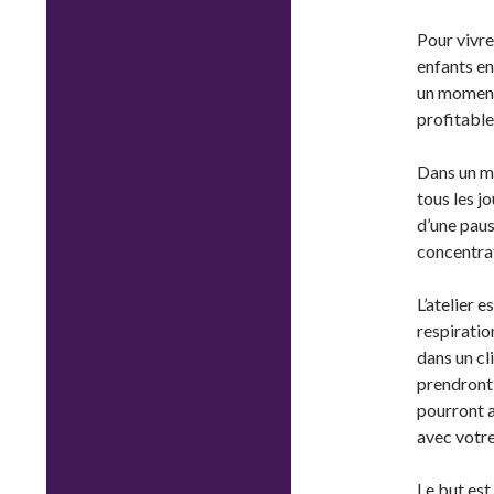
Pour vivr
enfants en
un moment
profitable
Dans un mo
tous les j
d’une paus
concentrat
L’atelier 
respiratio
dans un cl
prendront 
pourront a
avec votre
Le but est