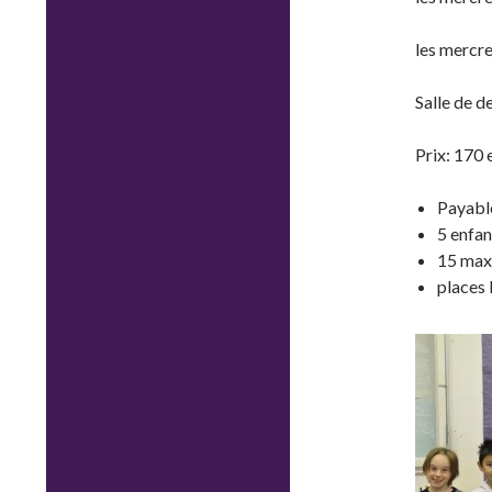
les mercr
Salle de d
Prix: 170 
Payabl
5 enfan
15 max
places 