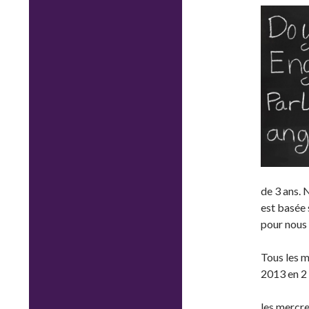
de 3 ans. 
est basée
pour nous 
Tous les m
2013 en 2
les mercr