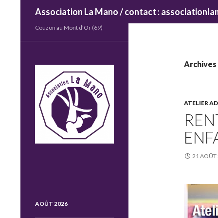
Recherche
Association La Mano / contact : association
Couzon au Mont d’Or (69)
Archives 
ATELIER A
REN
ENF
21 AOÛT
AOÛT 2026