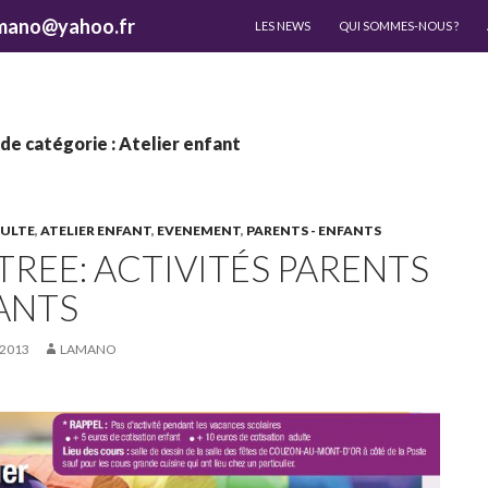
ALLER AU CONTENU
lamano@yahoo.fr
LES NEWS
QUI SOMMES-NOUS ?
de catégorie : Atelier enfant
DULTE
,
ATELIER ENFANT
,
EVENEMENT
,
PARENTS - ENFANTS
TREE: ACTIVITÉS PARENTS
ANTS
 2013
LAMANO