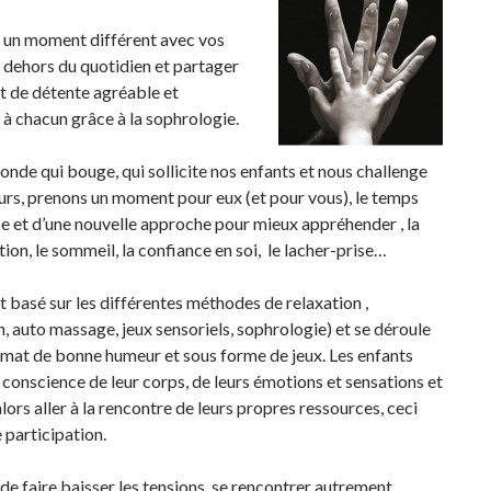
e un moment différent avec vos
 dehors du quotidien et partager
 de détente agréable et
 à chacun grâce à la sophrologie.
nde qui bouge, qui sollicite nos enfants et nous challenge
ours, prenons un moment pour eux (et pour vous), le temps
e et d’une nouvelle approche pour mieux appréhender , la
ion, le sommeil, la confiance en soi, le lacher-prise…
est basé sur les différentes méthodes de relaxation ,
n, auto massage, jeux sensoriels, sophrologie) et se déroule
imat de bonne humeur et sous forme de jeux. Les enfants
conscience de leur corps, de leurs émotions et sensations et
lors aller à la rencontre de leurs propres ressources, ceci
 participation.
 de faire baisser les tensions, se rencontrer autrement,