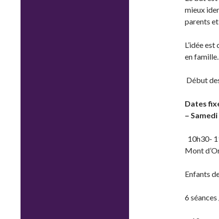
mieux iden
parents et
L’idée est
en famill
Début des 
Dates fix
– Samedi 
10h30- 11H
Mont d’Or
Enfants de
6 séances 