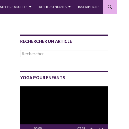
ATELIERS ADULTES
ATELIERS ENFANTS
INSCRIPTIONS
RECHERCHER UN ARTICLE
Rechercher :
YOGA POUR ENFANTS
Lecteur
vidéo
00:00
02:32