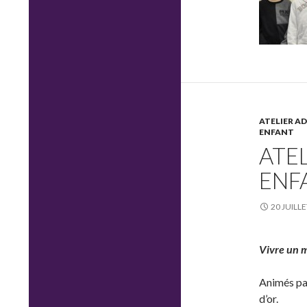
ATELIER A
ENFANT
ATE
ENF
20 JUILL
Vivre un 
Animés pa
d’or.