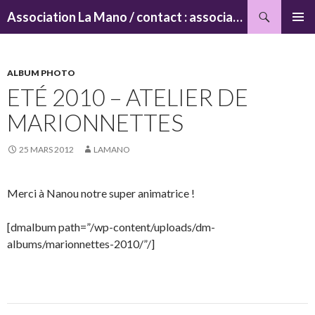
Recherche
Association La Mano / contact : associationlamano@yahoo.fr
ALLER
MENU
AU
PRINCI
CONTENU
ALBUM PHOTO
ETÉ 2010 – ATELIER DE
MARIONNETTES
25 MARS 2012
LAMANO
Merci à Nanou notre super animatrice !
[dmalbum path=”/wp-content/uploads/dm-
albums/marionnettes-2010/”/]
Navigation