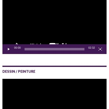
vidéo
00:00
02:32
DESSIN / PEINTURE
Lecteur
vidéo