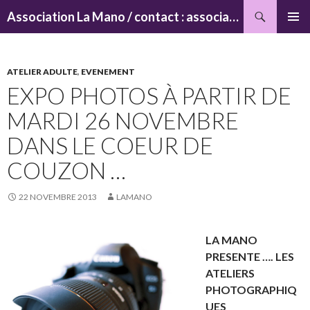
Recherche
Association La Mano / contact : associationlamano@yahoo.fr
ALLER
MENU
AU
PRINCI
CONTENU
ATELIER ADULTE
,
EVENEMENT
EXPO PHOTOS À PARTIR DE
MARDI 26 NOVEMBRE
DANS LE COEUR DE
COUZON …
22 NOVEMBRE 2013
LAMANO
LA MANO
PRESENTE …. LES
ATELIERS
PHOTOGRAPHIQ
UES