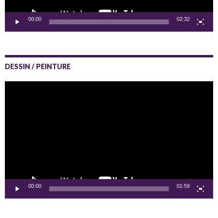
00:00
02:32
DESSIN / PEINTURE
Lecteur
vidéo
00:00
01:59