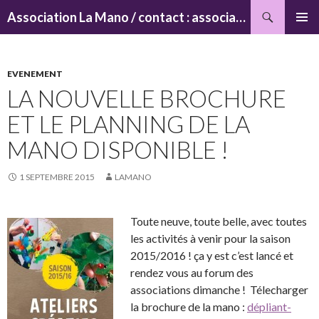
Recherche
Association La Mano / contact : associationlamano@yahoo.fr
ALLER
MENU
AU
PRINCI
CONTENU
EVENEMENT
LA NOUVELLE BROCHURE
ET LE PLANNING DE LA
MANO DISPONIBLE !
1 SEPTEMBRE 2015
LAMANO
Toute neuve, toute belle, avec toutes
les activités à venir pour la saison
2015/2016 ! ça y est c’est lancé et
rendez vous au forum des
associations dimanche ! Télecharger
la brochure de la mano :
dépliant-