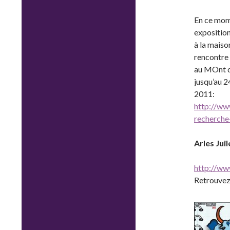
En ce mo
expositi
à la maiso
rencontre
au MOnt 
jusqu’au 
2011:
http://www
recherche
Arles Jui
http://ww
Retrouvez 