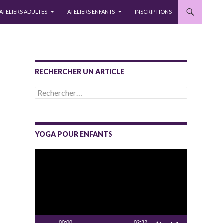
ATELIERS ADULTES
ATELIERS ENFANTS
INSCRIPTIONS
RECHERCHER UN ARTICLE
Rechercher :
YOGA POUR ENFANTS
Lecteur
vidéo
00:00
02:32