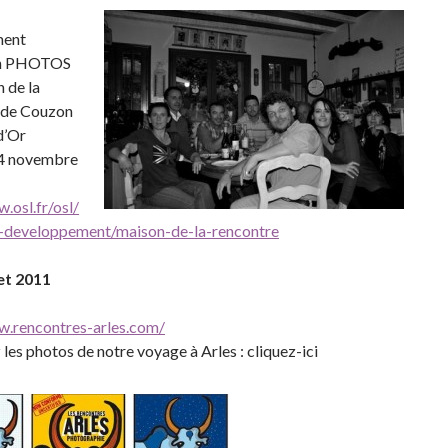
ment
on PHOTOS
n de la
 de Couzon
d’Or
24 novembre
.osl.fr/osl/
-developpement/maison-de-la-rencontre
let 2011
w.rencontres-arles.com/
les photos de notre voyage à Arles : cliquez-ici