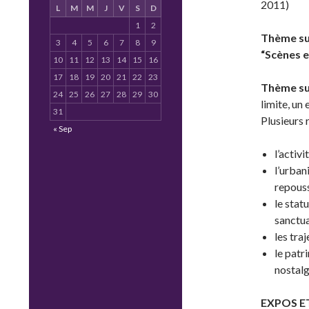
2011)
L
M
M
J
V
S
D
1
2
Thème su
3
4
5
6
7
8
9
“Scènes 
10
11
12
13
14
15
16
17
18
19
20
21
22
23
Thème su
24
25
26
27
28
29
30
limite, un 
31
Plusieurs 
« Sep
l’activ
l’urbani
repous
le stat
sanctua
les tra
le patr
nostal
EXPOS E