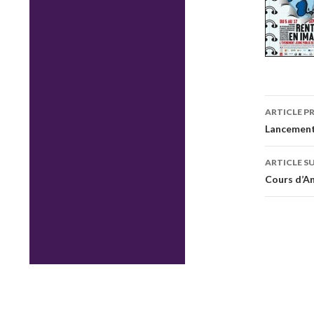
Navig
ARTICLE P
des
Lancement
articl
ARTICLE S
Cours d’An