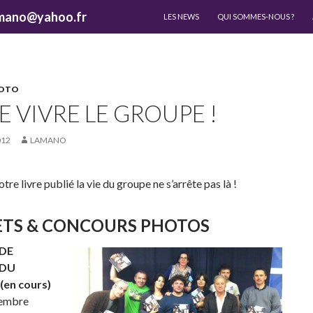
ALLER AU CONTENU
lamano@yahoo.fr
LES NEWS
QUI SOMMES-NOUS ?
HOTO
E VIVRE LE GROUPE !
012
LAMANO
tre livre publié la vie du groupe ne s’arrête pas là !
ETS & CONCOURS PHOTOS
DE
 DU
en cours)
vembre