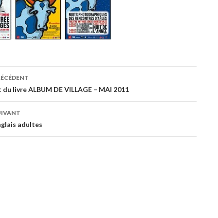
ation
RÉCÉDENT
 du livre ALBUM DE VILLAGE – MAI 2011
es
UIVANT
glais adultes