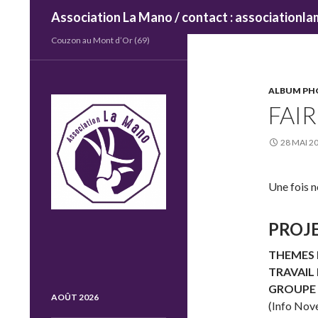
Recherche
Association La Mano / contact : association
Couzon au Mont d’Or (69)
ALBUM P
FAIR
28 MAI 2
Une fois no
PROJ
THEMES 
TRAVAIL
GROUPE (
AOÛT 2026
(Info No