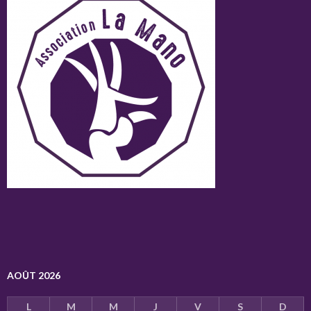
AOÛT 2026
L
M
M
J
V
S
D