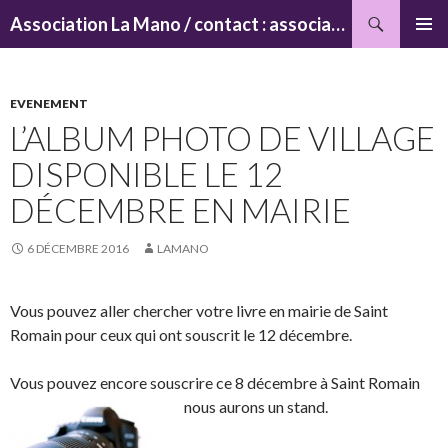
Recherche
Association La Mano / contact : associationlamano@yahoo.fr
ALLER
MENU
AU
PRINCI
CONTENU
EVENEMENT
L’ALBUM PHOTO DE VILLAGE
DISPONIBLE LE 12
DÉCEMBRE EN MAIRIE
6 DÉCEMBRE 2016
LAMANO
Vous pouvez aller chercher votre livre en mairie de Saint
Romain pour ceux qui ont souscrit le 12 décembre.
Vous pouvez encore souscrire ce 8 décembre à Saint Romain
nous aurons un stand
.