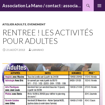
Recherche
Association La Mano / contact : associationlamano@yahoo.fr
ALLER
MENU
AU
PRINCI
CONTENU
ATELIER ADULTE
,
EVENEMENT
RENTREE ! LES ACTIVITÉS
POUR ADULTES
21 AOÛT 2013
LAMANO