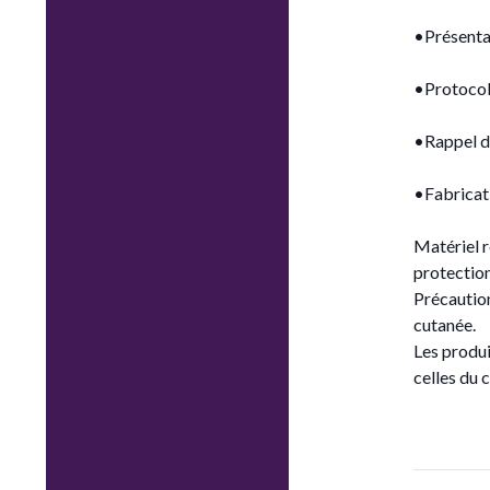
•Présenta
•Protocol
•Rappel de
•Fabricat
Matériel r
protection
Précaution
cutanée.
Les produi
celles du
Navig