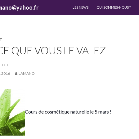
ALLER AU CONTENU
lamano@yahoo.fr
LES NEWS
QUI SOMMES-NOUS ?
T
CE QUE VOUS LE VALEZ
N…
R 2016
LAMANO
Cours de cosmétique naturelle le 5 mars !