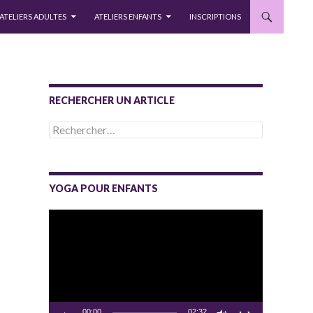
ATELIERS ADULTES
ATELIERS ENFANTS
INSCRIPTIONS
RECHERCHER UN ARTICLE
Rechercher :
YOGA POUR ENFANTS
Lecteur
vidéo
00:00
02:32