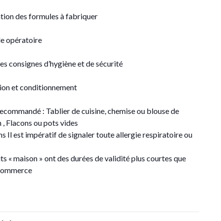
tion des formules à fabriquer
e opératoire
s consignes d’hygiène et de sécurité
ion et conditionnement
ecommandé : Tablier de cuisine, chemise ou blouse de
 , Flacons ou pots vides
s Il est impératif de signaler toute allergie respiratoire ou
ts « maison » ont des durées de validité plus courtes que
 commerce
ation