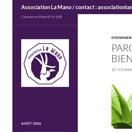
Recherche
Association La Mano / contact : association
Couzon au Mont d’Or (69)
EVENEMEN
PAR
BIE
7 FÉVRIE
AOÛT 2026