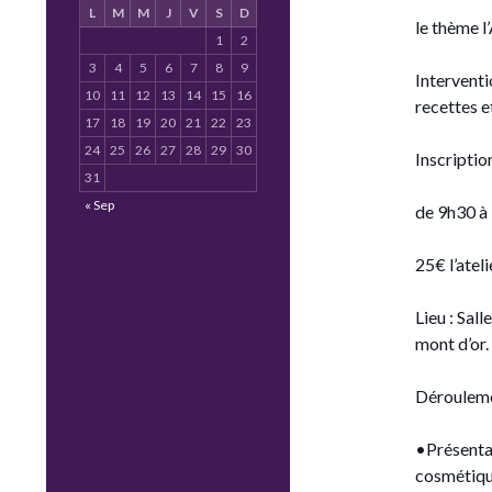
L
M
M
J
V
S
D
le thème 
1
2
3
4
5
6
7
8
9
Interventi
10
11
12
13
14
15
16
recettes et
17
18
19
20
21
22
23
24
25
26
27
28
29
30
Inscripti
31
« Sep
de 9h30 à
25€ l’atel
Lieu : Sall
mont d’or.
Déroulemen
•Présentat
cosmétique