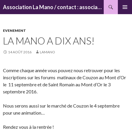
Recherche
Association La Mano / contact : associationlamano@yahoo.fr
ALLER
MENU
AU
PRINCI
CONTENU
EVENEMENT
LA MANO A DIX ANS!
14 AOÛT 2016
LAMANO
Comme chaque année vous pouvez nous retrouver pour les
inscriptions sur les forums matinaux de Couzon au Mont d’Or
le 11 septembre et de Saint Romain au Mont d’Or le 3
septembre 2016.
Nous serons aussi sur le marché de Couzon le 4 septembre
pour une animation…
Rendez vous à la rentrée !