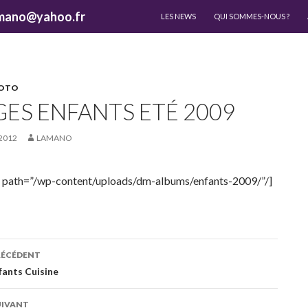
ALLER AU CONTENU
lamano@yahoo.fr
LES NEWS
QUI SOMMES-NOUS ?
HOTO
GES ENFANTS ETÉ 2009
2012
LAMANO
path=”/wp-content/uploads/dm-albums/enfants-2009/”/]
ation
RÉCÉDENT
fants Cuisine
es
UIVANT