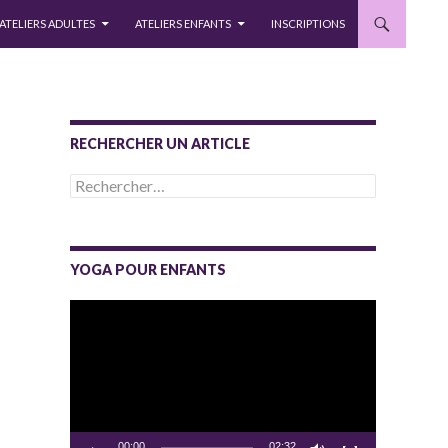
ATELIERS ADULTES
ATELIERS ENFANTS
INSCRIPTIONS
RECHERCHER UN ARTICLE
Rechercher :
YOGA POUR ENFANTS
Lecteur
vidéo
00:00
02:32