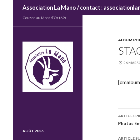
Recherche
Association La Mano / contact : association
Couzon au Mont d’Or (69)
ALBUM P
STA
26 MARS 
[dmalbum 
Navig
ARTICLE P
des
Photos En
AOÛT 2026
articl
ARTICLE S