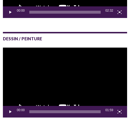
00:00
02:32
DESSIN / PEINTURE
Lecteur
vidéo
00:00
01:59